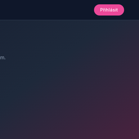
Přihlásit
am.