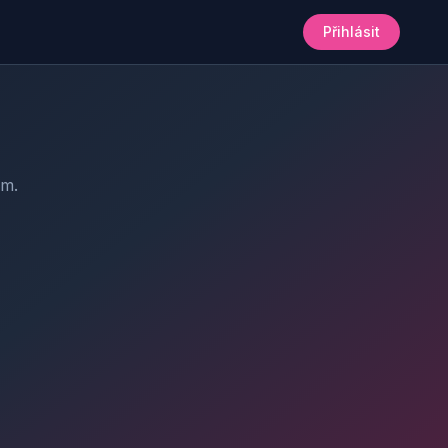
Přihlásit
am.