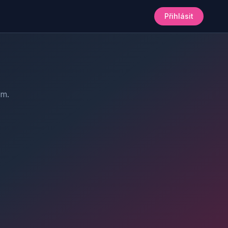
Přihlásit
am.