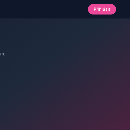
Přihlásit
am.