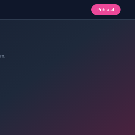
Přihlásit
am.