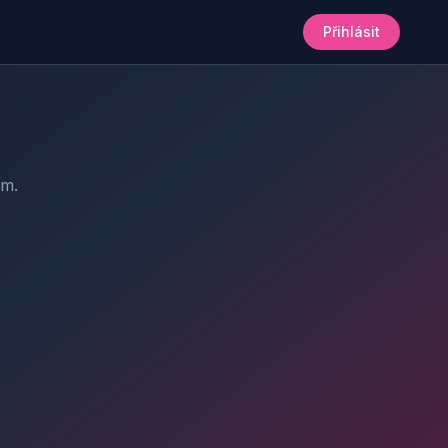
Přihlásit
am.