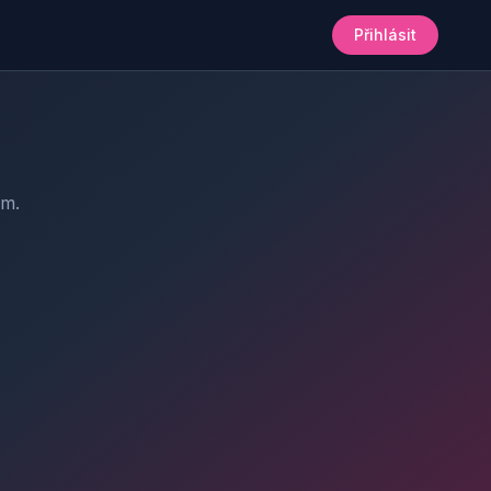
Přihlásit
am.