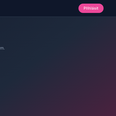
Přihlásit
am.