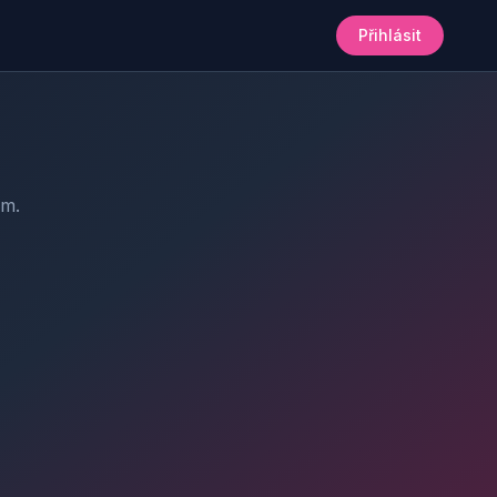
Přihlásit
am.