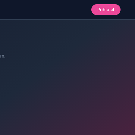
Přihlásit
am.