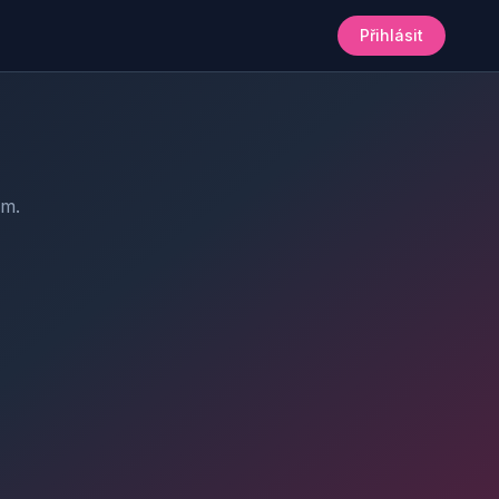
Přihlásit
am.