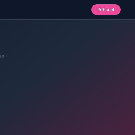
Přihlásit
am.